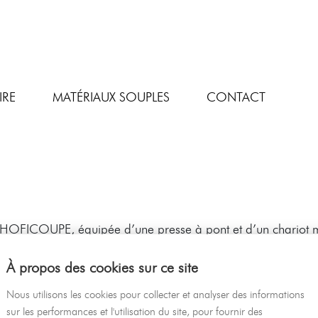
IRE
MATÉRIAUX SOUPLES
CONTACT
 HOFICOUPE, équipée d’une presse à pont et d’un chariot 
 article à l’aide d’emporte-pièce. Cette technique de découpe
À propos des cookies sur ce site
s…) ou de certains motifs spécifiques. Grâce à cette presse
es.
Nous utilisons les cookies pour collecter et analyser des informations
sur les performances et l'utilisation du site, pour fournir des