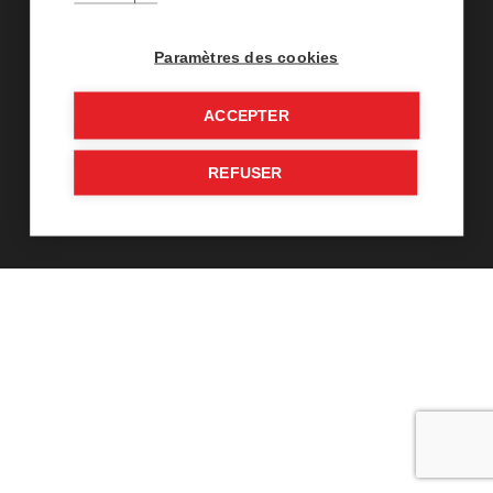
Hoficoupe – spécialiste découpe
Contact
Paramètres des cookies
Recrutement
ACCEPTER
Recrutement
Gestion des cookies
Plan du site
REFUSER
Mentions légales