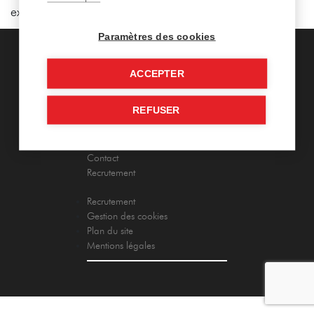
exemplaire pour tous vos besoins en découpe de PVC.
Paramètres des cookies
ACCEPTER
REFUSER
Hoficoupe – spécialiste découpe
Contact
Recrutement
Recrutement
Gestion des cookies
Plan du site
Mentions légales