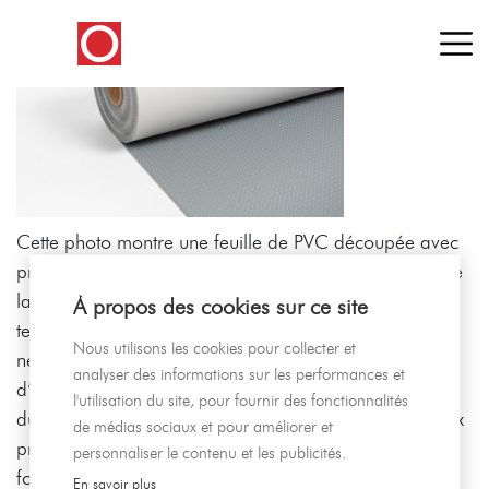
Cette photo montre une feuille de PVC découpée avec
précision par HOFICOUPE. En tant que spécialistes de
la découpe de matériaux souples, nous utilisons des
À propos des cookies sur ce site
technologies avancées pour garantir des découpes
Nous utilisons les cookies pour collecter et
nettes et exactes, adaptées à une large gamme
analyser des informations sur les performances et
d’applications. Le PVC, grâce à sa flexibilité et sa
l'utilisation du site, pour fournir des fonctionnalités
durabilité, est un matériau privilégié pour de nombreux
de médias sociaux et pour améliorer et
projets. Chez HOFICOUPE, nous nous engageons à
personnaliser le contenu et les publicités.
fournir une qualité irréprochable et une réactivité
En savoir plus